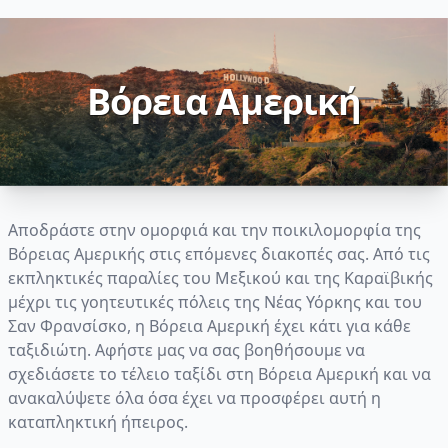
Βόρεια Αμερική
Αποδράστε στην ομορφιά και την ποικιλομορφία της
Βόρειας Αμερικής στις επόμενες διακοπές σας. Από τις
εκπληκτικές παραλίες του Μεξικού και της Καραϊβικής
μέχρι τις γοητευτικές πόλεις της Νέας Υόρκης και του
Σαν Φρανσίσκο, η Βόρεια Αμερική έχει κάτι για κάθε
ταξιδιώτη. Αφήστε μας να σας βοηθήσουμε να
σχεδιάσετε το τέλειο ταξίδι στη Βόρεια Αμερική και να
ανακαλύψετε όλα όσα έχει να προσφέρει αυτή η
καταπληκτική ήπειρος.