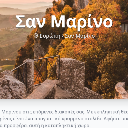
Σαν Μαρίνο
Ευρώπη
Σαν Μαρίνο
υ Μαρίνου στις επόμενες διακοπές σας. Με εκπληκτική θέα
ρίνος είναι ένα πραγματικό κρυμμένο στολίδι. Αφήστε μα
 να προσφέρει αυτή η καταπληκτική χώρα.