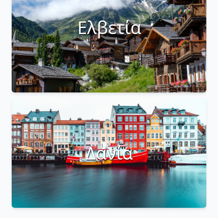
Ελβετία
Δανία