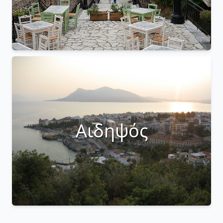
Αιδηψός