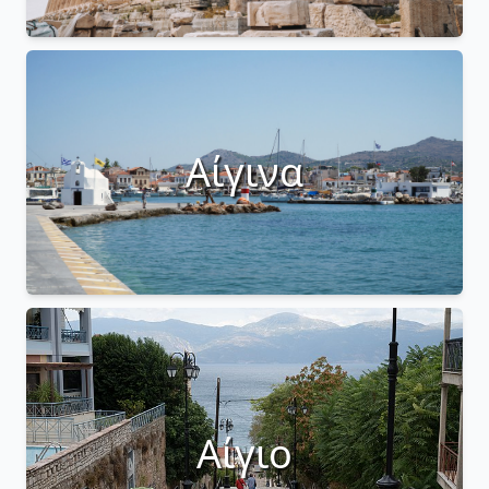
Αίγινα
Αίγιο