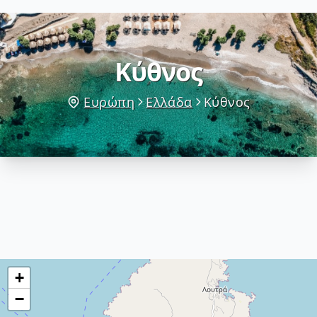
Κύθνος
Ευρώπη
Ελλάδα
Κύθνος
+
−