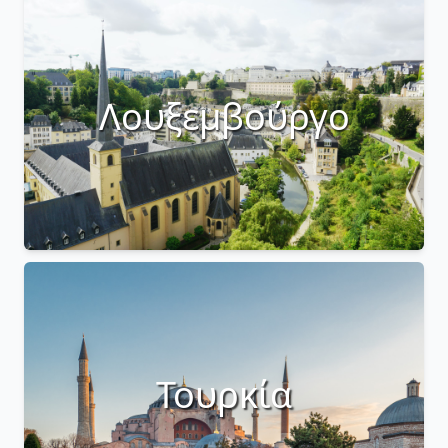
Λουξεμβούργο
Τουρκία