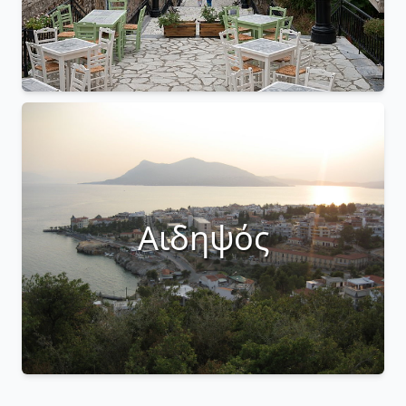
Αιδηψός