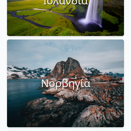
Ισλανδία
Νορβηγία