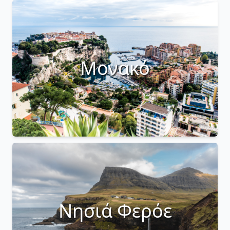
Μονακό
Νησιά Φερόε