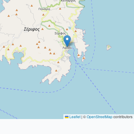
Leaflet
|
©
OpenStreetMap
contributors