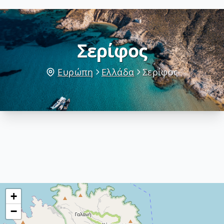
Σερίφος
Ευρώπη
Ελλάδα
Σερίφος
+
−