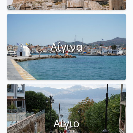
Αίγινα
Αίγιο