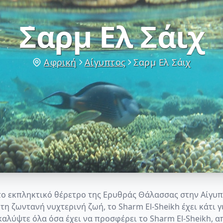
Σαρμ Ελ Σάιχ
Αφρική
Αίγυπτος
Σαρμ Ελ Σάιχ
το εκπληκτικό θέρετρο της Ερυθράς Θάλασσας στην Αίγυπτ
τη ζωντανή νυχτερινή ζωή, το Sharm El-Sheikh έχει κάτι 
αλύψτε όλα όσα έχει να προσφέρει το Sharm El-Sheikh, 