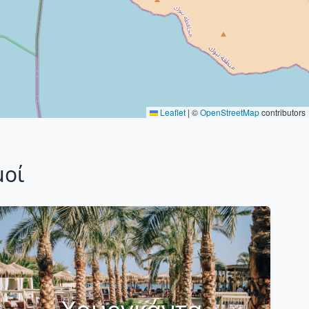
Leaflet
|
©
OpenStreetMap
contributors
μοί