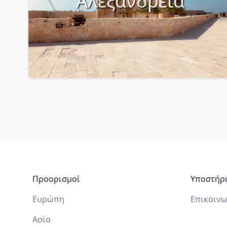
Αλεξάνδρεια
Υποσέλιδο
Προορισμοί
Υποστήρ
Ευρώπη
Επικοινω
Ασία