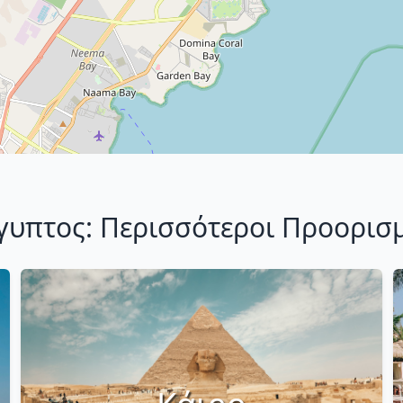
γυπτος: Περισσότεροι Προορισ